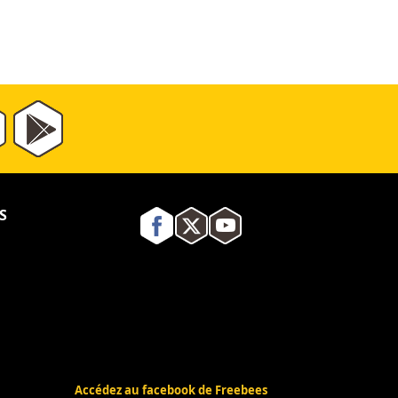
S
Accédez au facebook de Freebees